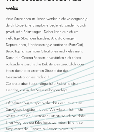
weiss
Viele Situationen im Leben werden nicht vordergründig
durch körperliche Symptome begleitet, sondern durch
psychische Belastungen. Dabei kann es sich um
vielfältige Störungen handeln, Angst-Störungen,
Depressionen, Überforderungssituationen (Burn-Out),
Bewältigung von Trauer-Situationen und vieles mehr.
Durch die Corona-Pandemie verstärken sich schon
vorhandene psychische Belastungen zusätzlich oder
treten durch den enormen Stressfaktor der
Gesamtsituation erstmals auf.
Genauso aber haben körperliche Probleme eine
Ursache, die in der Seele verborgen liegt.
Oft nehmen wir zu spät wahr, dass wir uns in eine
Sackgasse begeben haben. Wir wissen nicht mehr
weiter. In diesen Situationen unterstütze ich Sie dabei,
Ihren Weg aus der Krise herauszufinden. Eine Krise
birgt immer die Chance auf etwas Neues, auf