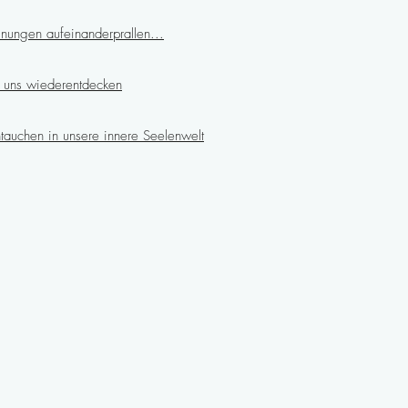
ungen aufeinanderprallen...
in uns wiederentdecken
ntauchen in unsere innere Seelenwelt