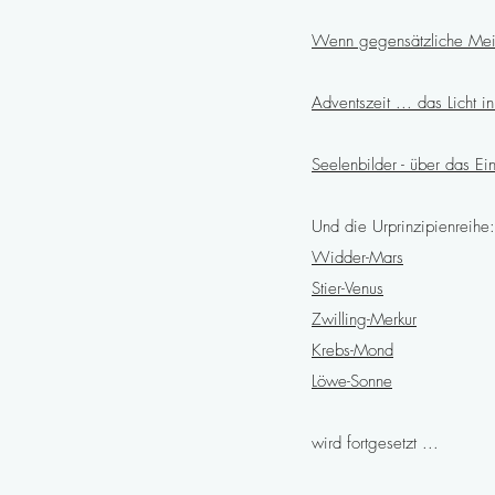
Wenn gegensätzliche Mein
Adventszeit ... das Licht 
Seelenbilder - über das Ei
Und die Urprinzipienreihe:
Widder-Mars
Stier-Venus
Zwilling-Merkur
Krebs-Mond
Löwe-Sonne
wird fortgesetzt ...